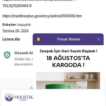
7613(25)00464-9
https://medlineplus.gov/ency/article/004008.htm
Etiketler:
bağışıklık
Temmuz 08, 2026
Fırsat Alarmı
Listeye dön
Zeopak İçin Geri Sayım Başladı !
Güvenli Alışveriş
Aynı Gün Kargo
18 AĞUSTOS'TA
256Bit SSL Sertifikası ile
Saat 14:00’a kadar v
KARGODA !
alışverişleriniz güvende.
siparişleriniz aynı g