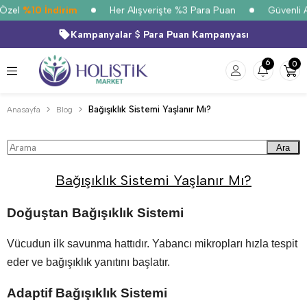
Özel
%10 İndirim
Her Alışverişte %3 Para Puan
Güvenli Al
Kampanyalar
Para Puan Kampanyası
6
0
Bağışıklık Sistemi Yaşlanır Mı?
Anasayfa
Blog
Ara
Bağışıklık Sistemi Yaşlanır Mı?
Doğuştan Bağışıklık Sistemi
Vücudun ilk savunma hattıdır. Yabancı mikropları hızla tespit
eder ve bağışıklık yanıtını başlatır.
Adaptif Bağışıklık Sistemi