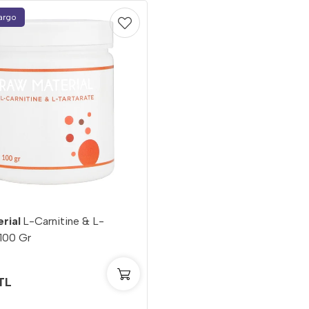
Kargo
rial
L-Carnitine & L-
 100 Gr
TL