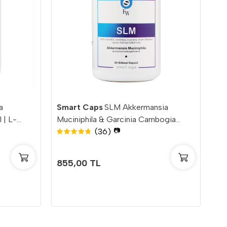
a
Smart Caps
SLM Akkermansia
 | L-
Muciniphila & Garcinia Cambogia
(36)
, Garsiniya
Extract 60 Kapsül | Probiyotik +
📷
Prebiyotik + İnülin
855,00 TL