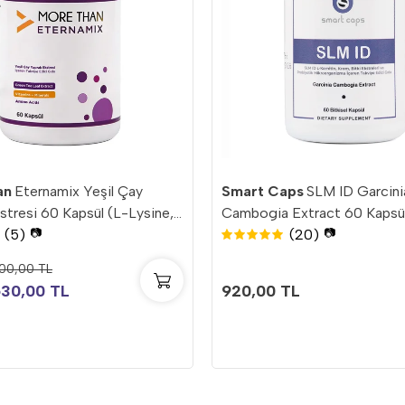
an
Eternamix Yeşil Çay
Smart Caps
SLM ID Garcini
stresi 60 Kapsül (L-Lysine,
Cambogia Extract 60 Kapsül
(5)
(20)
e L-Arjinin)
📷
Karnitin, Probiyotik, İnositol
📷
00,00 TL
30,00 TL
920,00 TL