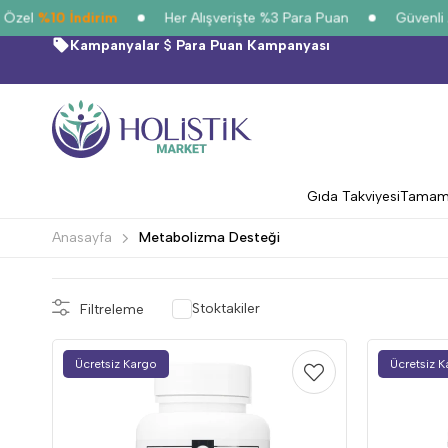
zel
%10 İndirim
Her Alışverişte %3 Para Puan
Güvenli Alı
Kampanyalar
Para Puan Kampanyası
Gıda Takviyesi
Tamamla
Anasayfa
Metabolizma Desteği
Stoktakiler
Filtreleme
Ücretsiz Kargo
Ücretsiz 