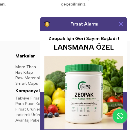
anı.
geçebilirsiniz.
Fırsat Alarmı
Zeopak İçin Geri Sayım Başladı !
LANSMANA ÖZEL
Bizi Takip Edin
Markalar
Instagram
X
More Than
Hay Kitap
Facebook
Raw Material
Smart Caps
Kampanyalar
Takviye Fırsatları
Para Puan Kampanyası
Fırsat Ürünleri
İndirimli Ürünler
Avantaj Paketleri