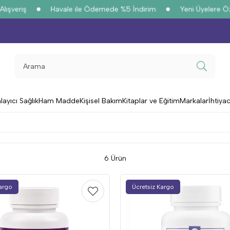
şveriş
Havale ile Ödemede %5 İndirim
Yeni Üyelere Öze
yıcı Sağlık
Ham Madde
Kişisel Bakım
Kitaplar ve Eğitim
Markalar
İhtiya
6 Ürün
Kargo
Ücretsiz Kargo