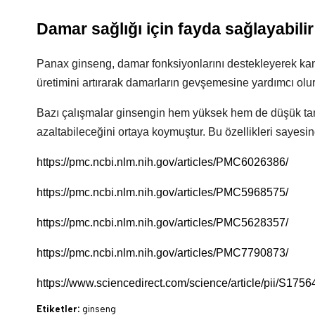
Damar sağlığı için fayda sağlayabilir
Panax ginseng, damar fonksiyonlarını destekleyerek kan d
üretimini artırarak damarların gevşemesine yardımcı olur v
Bazı çalışmalar ginsengin hem yüksek hem de düşük tansi
azaltabileceğini ortaya koymuştur. Bu özellikleri sayesin
https://pmc.ncbi.nlm.nih.gov/articles/PMC6026386/
https://pmc.ncbi.nlm.nih.gov/articles/PMC5968575/
https://pmc.ncbi.nlm.nih.gov/articles/PMC5628357/
https://pmc.ncbi.nlm.nih.gov/articles/PMC7790873/
https://www.sciencedirect.com/science/article/pii/S17
Etiketler:
ginseng