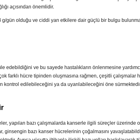
ığı açısından önemlidir.
 g/gün olduğu ve ciddi yan etkilere dair güçlü bir bulgu bulunm
le edebildiğini ve bu sayede hastalıkların önlenmesine yardımc
çok farklı hücre tipinden oluşmasına rağmen, çeşitli çalışmalar h
an kontrol edilebileceğini ya da uyarılabileceğini öne sürmektedir
ir
r, yapılan bazı çalışmalarda kanserle ilgili süreçler üzerinde 
ar, ginsengin bazı kanser hücrelerinin çoğalmasını yavaşlatabildi
edir. Ayrıca vücutta iltihapla ilişkili bazı yolları baskılayarak 