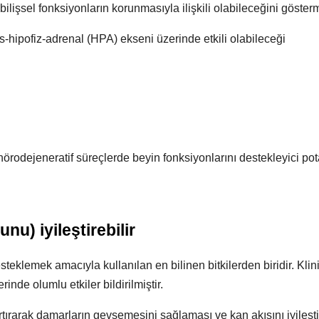
ilişsel fonksiyonların korunmasıyla ilişkili olabileceğini göster
-hipofiz-adrenal (HPA) ekseni üzerinde etkili olabileceği
nörodejeneratif süreçlerde beyin fonksiyonlarını destekleyici po
nu) iyileştirebilir
eklemek amacıyla kullanılan en bilinen bitkilerden biridir. Klin
nde olumlu etkiler bildirilmiştir.
rtırarak damarların gevşemesini sağlaması ve kan akışını iyileşti