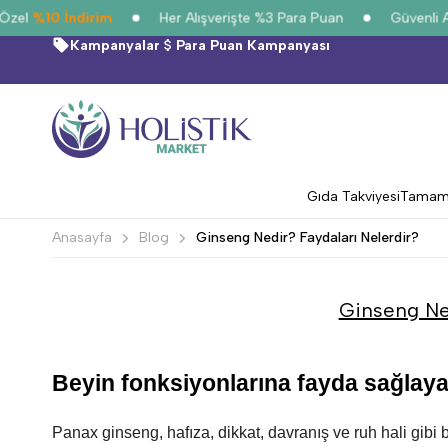
el
%10 İndirim
Her Alışverişte %3 Para Puan
Güvenli Alış
Kampanyalar
Para Puan Kampanyası
Gıda Takviyesi
Tamamla
Anasayfa
Blog
Ginseng Nedir? Faydaları Nelerdir?
Ginseng Ned
Beyin fonksiyonlarına fayda sağlayab
Panax ginseng, hafıza, dikkat, davranış ve ruh hali gibi b