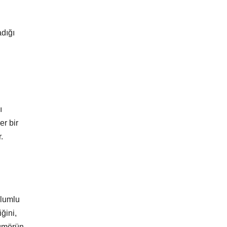
adığı
ı
er bir
.
olumlu
ğini,
tümörün