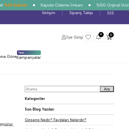
%10 İndirim
Kapıda Ödeme İmkanı
%100 Orijinal Ürün G
İletişim
Sipariş Takip
SSS
6
0
Üye Girişi
Yeni
cına Göre
Kampanyalar
Ara
Kategoriler
Son Blog Yazıları
Ginseng Nedir? Faydaları Nelerdir?
rmalar,