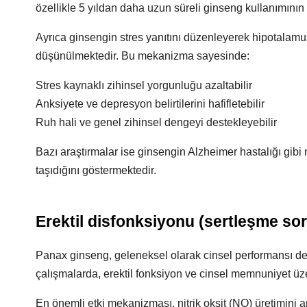
özellikle 5 yıldan daha uzun süreli ginseng kullanımının b
Ayrıca ginsengin stres yanıtını düzenleyerek hipotalamus
düşünülmektedir. Bu mekanizma sayesinde:
Stres kaynaklı zihinsel yorgunluğu azaltabilir
Anksiyete ve depresyon belirtilerini hafifletebilir
Ruh hali ve genel zihinsel dengeyi destekleyebilir
Bazı araştırmalar ise ginsengin Alzheimer hastalığı gibi 
taşıdığını göstermektedir.
Erektil disfonksiyonu (sertleşme soru
Panax ginseng, geleneksel olarak cinsel performansı dest
çalışmalarda, erektil fonksiyon ve cinsel memnuniyet üzeri
En önemli etki mekanizması, nitrik oksit (NO) üretimini a