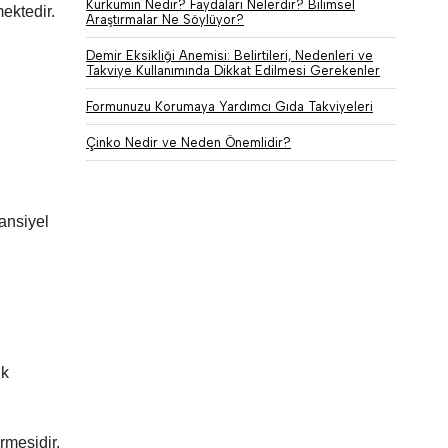
Kurkumin Nedir? Faydaları Nelerdir? Bilimsel
mektedir.
Araştırmalar Ne Söylüyor?
Demir Eksikliği Anemisi: Belirtileri, Nedenleri ve
Takviye Kullanımında Dikkat Edilmesi Gerekenler
Formunuzu Korumaya Yardımcı Gıda Takviyeleri
Çinko Nedir ve Neden Önemlidir?
tansiyel
ik
rmesidir.