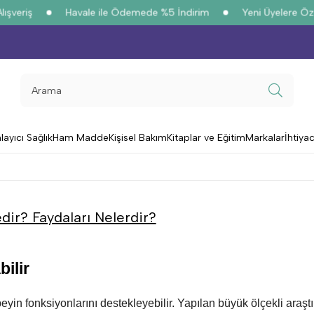
veriş
Havale ile Ödemede %5 İndirim
Yeni Üyelere Özel
yıcı Sağlık
Ham Madde
Kişisel Bakım
Kitaplar ve Eğitim
Markalar
İhtiya
ir? Faydaları Nelerdir?
ilir
eyin fonksiyonlarını destekleyebilir. Yapılan büyük ölçekli araştı