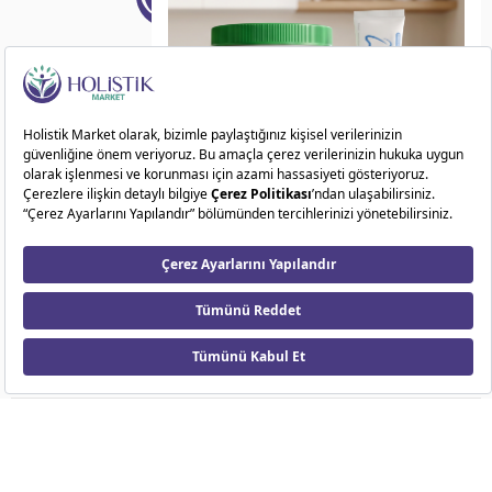
Doğadan ilham alarak sağlıklı ve dengeli bir
yaşam sunuyoruz!
Kategoriler
Kurumsal
ÖN SİPARİŞ FIRSATI
Markalar
10
08
07
12
Gün
Saat
Dakika
Saniye
Kampanyalar
© 2026 Holistik Market. Tüm Hakları Saklıdır.