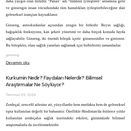
daha yaygın olan türüdür. “Panax” adı “tümünü iyileştiren” anlamına gelir 
ve ginsengin insan vücudundaki tüm hastalıkları iyileştirebileceğine dair 
geleneksel inançtan kaynaklanır.
Ginseng, 
antioksidanlar
 açısından zengin bir bitkidir. Beyin sağlığı, 
bağışıklık fonksiyonu, kan şekeri yönetimi ve daha birçok konuda fayda 
sağlayabilir. Ginseng, iki önemli bileşik içerir: ginsenosidler ve gintonin. 
Bu bileşikler, olası sağlık yararları sağlamak için birbirlerini tamamlarlar.
ginseng
Devamını oku
Kurkumin Nedir? Faydaları Nelerdir? Bilimsel
Araştırmalar Ne Söylüyor?
Temmuz 09, 2026
Zerdeçal, zencefil ailesine ait, yüzyıllardır hem mutfakta hem de geleneksel 
tıpta kullanılan değerli bir baharattır. Özellikle Hindistan'da binlerce yıldır 
kullanılan zerdeçalın sağlık üzerindeki etkileri, günümüzde bilimsel 
araştırmalarla da incelenmektedir.