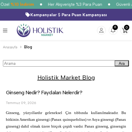
 Özel
%10 İndirim
Her Alışverişte %3 Para Puan
Güvenli A
Kampanyalar
Para Puan Kampanyası
6
0
Blog
Anasayfa
Ara
Holistik Market Blog
Ginseng Nedir? Faydaları Nelerdir?
Temmuz 09, 2026
Ginseng, yüzyıllardır geleneksel Çin tıbbında kullanılmaktadır. Bu 
bitkinin Amerikan ginsengi (Panax quinquefolius) ve Asya ginsengi (Panax 
ginseng) dahil olmak üzere birçok çeşidi vardır. Panax ginseng, ginsengin 