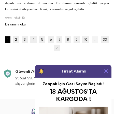
depolarının azalması durumudur. Bu durum zamanla günlük yaşam 
kalitesini etkileyen önemli sağlık sorunlarına yol açabilir.
demir eksikliği
Devamını oku
1
2
3
4
5
6
7
8
9
10
...
33
>
Fırsat Alarmı
Güvenli Alışveriş
Aynı Gün Kargo
256Bit SSL Sertifikası ile
Saat 14:00’a kadar v
alışverişleriniz güvende.
siparişleriniz aynı g
Zeopak İçin Geri Sayım Başladı !
18 AĞUSTOS'TA
KARGODA !