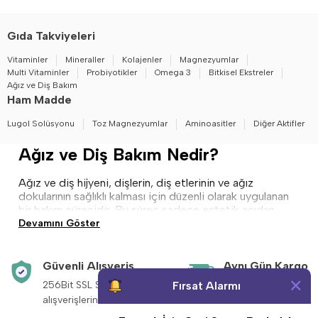
Gıda Takviyeleri
Vitaminler
Mineraller
Kolajenler
Magnezyumlar
Multi Vitaminler
Probiyotikler
Omega 3
Bitkisel Ekstreler
Ağız ve Diş Bakım
Ham Madde
Lugol Solüsyonu
Toz Magnezyumlar
Aminoasitler
Diğer Aktifler
Ağız ve Diş Bakım Nedir?
Ağız ve diş hijyeni, dişlerin, diş etlerinin ve ağız
dokularının sağlıklı kalması için düzenli olarak uygulanan
bir bakım sürecidir. Bu süreç sadece estetik açıdan
değil, genel sağlık için de büyük önem taşır. Ağız sağlığı,
Devamını Göster
sindirimden bağışıklık sistemine ve kalp sağlığına kadar
birçok sistemi doğrudan etkileyebilir. Bu nedenle ağız
ve diş bakımına özen göstermek gerekir. Günlük olarak
Güvenli Alışveriş
Aynı Gün Kargo
yapılan ve doğru ürünlerle desteklenen basit bakım
256Bit SSL Sertifikası ile
Saat 14:00’a kadar v
Fırsat Alarmı
adımları uzun vadede büyük fayda sağlar.
alışverişleriniz güvende.
siparişleriniz aynı g
Ağız ve diş bakımı; düzenli diş fırçalama, diş ipi kullanımı,