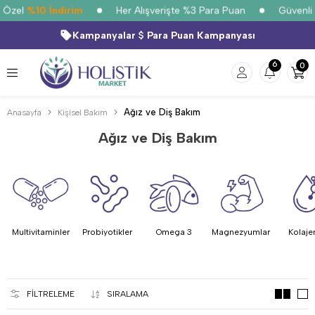
 Özel
%10 İndirim
Her Alışverişte %3 Para Puan
Güvenli A
Kampanyalar
Para Puan Kampanyası
6
0
Ağız ve Diş Bakım
Anasayfa
Kişisel Bakım
Ağız ve Diş Bakım
Multivitaminler
Probiyotikler
Omega 3
Magnezyumlar
Kolaje
FILTRELEME
SIRALAMA