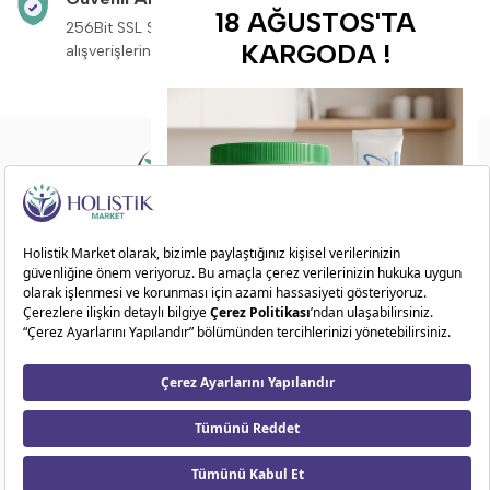
18 AĞUSTOS'TA
256Bit SSL Sertifikası ile
Saat 14:00’a kadar v
KARGODA !
alışverişleriniz güvende.
siparişleriniz aynı g
Doğadan ilham alarak sağlıklı ve dengeli bir
yaşam sunuyoruz!
ÖN SİPARİŞ FIRSATI
Kategoriler
10
06
56
25
Kurumsal
Gün
Saat
Dakika
Saniye