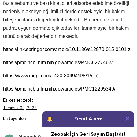
fazla sebumu ve bazı kirleticileri adsorbe edebilme özelliği
nedeniyle akneye eğilimli ciltlerde destekleyici bir bakım
bileşeni olarak değerlendirilmektedir. Bu nedenle zeolit
pudra, uygun dermatolojik tedavileri tamamlayıcı bir bakım
ürünü olarak değerlendirilmektedir.
https://link.springer.com/article/10.1186/s12970-015-0101-z
https://pmc.ncbi.nlm.nih.gov/articles/PMC6277462/
https://www.mdpi.com/1420-3049/24/8/1517
https://pmc.ncbi.nlm.nih.gov/articles/PMC12295349/
Etiketler:
zeolit
Temmuz 09, 2026
Fırsat Alarmı
Listeye dön
Zeopak İçin Geri Sayım Başladı !
Güvenli Alışveriş
Aynı Gün Kargo