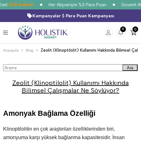
zel
%10 İndirim
Her Alışverişte %3 Para Puan
Güvenli Alı
Kampanyalar
Para Puan Kampanyası
6
0
Anasayfa
Blog
Ara
Zeolit (Klinoptilolit) Kullanımı Hakkında
Bilimsel Çalışmalar Ne Söylüyor?
Amonyak Bağlama Özelliği
Klinoptilolitin en çok araştırılan özelliklerinden biri,
amonyuma karşı yüksek bağlanma kapasitesidir. İnsan