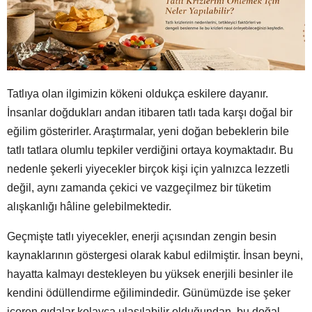
Tatlıya olan ilgimizin kökeni oldukça eskilere dayanır.
İnsanlar doğdukları andan itibaren tatlı tada karşı doğal bir
eğilim gösterirler. Araştırmalar, yeni doğan bebeklerin bile
tatlı tatlara olumlu tepkiler verdiğini ortaya koymaktadır. Bu
nedenle şekerli yiyecekler birçok kişi için yalnızca lezzetli
değil, aynı zamanda çekici ve vazgeçilmez bir tüketim
alışkanlığı hâline gelebilmektedir.
Geçmişte tatlı yiyecekler, enerji açısından zengin besin
kaynaklarının göstergesi olarak kabul edilmiştir. İnsan beyni,
hayatta kalmayı destekleyen bu yüksek enerjili besinler ile
kendini ödüllendirme eğilimindedir. Günümüzde ise şeker
içeren gıdalar kolayca ulaşılabilir olduğundan, bu doğal