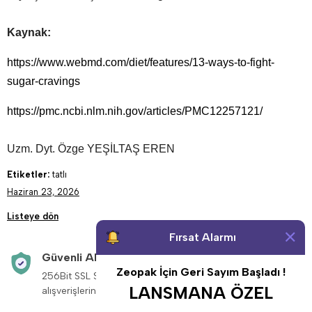
Kaynak:
https://www.webmd.com/diet/features/13-ways-to-fight-
sugar-cravings
https://pmc.ncbi.nlm.nih.gov/articles/PMC12257121/
Uzm. Dyt. Özge YEŞİLTAŞ EREN
Etiketler:
tatlı
Haziran 23, 2026
Listeye dön
Fırsat Alarmı
Güvenli Alışveriş
Aynı Gün Kargo
Zeopak İçin Geri Sayım Başladı !
256Bit SSL Sertifikası ile
Saat 14:00’a kadar v
LANSMANA ÖZEL
alışverişleriniz güvende.
siparişleriniz aynı g