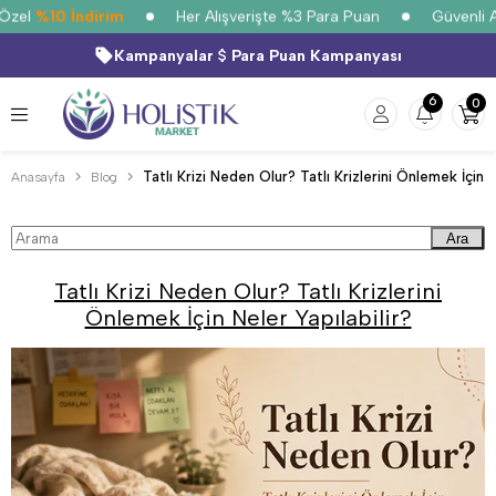
zel
%10 İndirim
Her Alışverişte %3 Para Puan
Güvenli Alı
Kampanyalar
Para Puan Kampanyası
6
0
Anasayfa
Blog
Ara
Tatlı Krizi Neden Olur? Tatlı Krizlerini
Önlemek İçin Neler Yapılabilir?