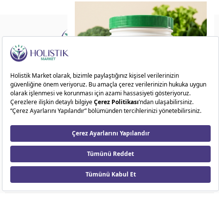
Doğadan ilham alarak sağlıklı ve dengeli bir
yaşam sunuyoruz!
ÖN SİPARİŞ FIRSATI
Kategoriler
12
14
17
04
Kurumsal
Gün
Saat
Dakika
Saniye
Markalar
Kampanyalar