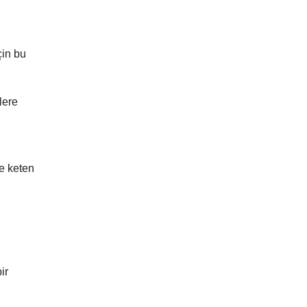
çin bu
lere
e keten
ir