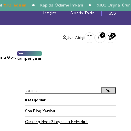
0 İndirim
Kapıda Ödeme İmkanı
%100 Orijinal Ürün Gar
İletişim
Sipariş Takip
SSS
6
0
Üye Girişi
Yeni
cına Göre
Kampanyalar
Ara
Kategoriler
Son Blog Yazıları
Ginseng Nedir? Faydaları Nelerdir?