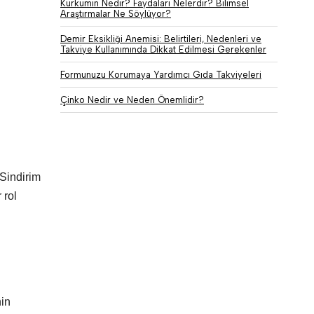
Kurkumin Nedir? Faydaları Nelerdir? Bilimsel
Araştırmalar Ne Söylüyor?
Demir Eksikliği Anemisi: Belirtileri, Nedenleri ve
Takviye Kullanımında Dikkat Edilmesi Gerekenler
Formunuzu Korumaya Yardımcı Gıda Takviyeleri
Çinko Nedir ve Neden Önemlidir?
 Sindirim
 rol
nin