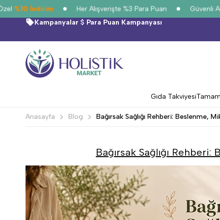
%10 İndirim
Her Alışverişte %3 Para Puan
Güvenli Alışve
Kampanyalar
Para Puan Kampanyası
Gıda Takviyesi
Tamamla
Anasayfa
Blog
Bağırsak Sağlığı Rehberi: Beslenme, Mi
Bağırsak Sağlığı Rehberi: 