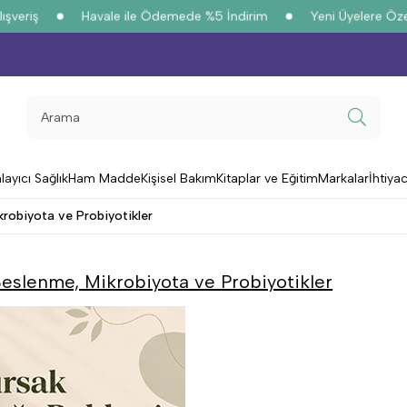
riş
Havale ile Ödemede %5 İndirim
Yeni Üyelere Özel
%1
yıcı Sağlık
Ham Madde
Kişisel Bakım
Kitaplar ve Eğitim
Markalar
İhtiya
krobiyota ve Probiyotikler
Beslenme, Mikrobiyota ve Probiyotikler