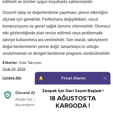
edilmeli ve ürünler uygun koşullarda saklanmalıdır.
Düzenli takip ve değerlendirme yapılması, planın etkinliğini
ölçmek için gereklidir. Performans değişiklikleri, vücut
kompozisyonu ve genel sağlık durumu izlenmelidir. Olumsuz
etki gözlendiğinde plan revize edilmeli veya problematik
takviye kullanımına ara verilmelidir. Son olarak, takviyelerin
doğal beslenmenin yerine değil, tamamlayıcısı olduğu
unutulmamalı ve dengeli beslenme programı sürdürülmelidir.
Etiketler:
Gıda Takviyesi
Ocak 06, 2026
Fırsat Alarmı
Listeye dön
Zeopak İçin Geri Sayım Başladı !
Güvenli Alışveriş
Aynı Gün Kargo
18 AĞUSTOS'TA
256Bit SSL Sertifikası ile
Saat 14:00’a kadar v
KARGODA !
alışverişleriniz güvende.
siparişleriniz aynı g