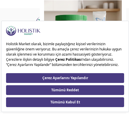
Doğadan ilham alarak sağlıklı ve dengeli bir
yaşam sunuyoruz!
ÖN SİPARİŞ FIRSATI
Kategoriler
11
14
27
01
Kurumsal
Gün
Saat
Dakika
Saniye
Markalar
Kampanyalar