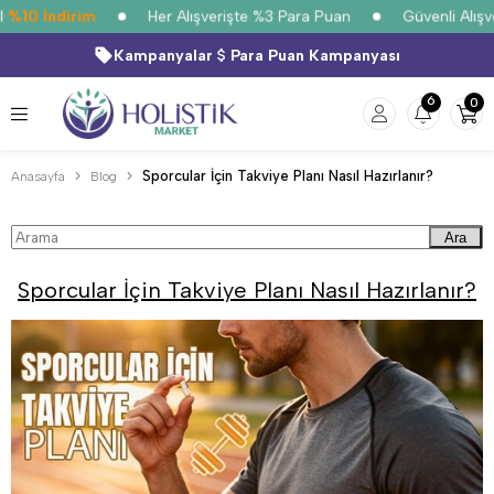
0 İndirim
Her Alışverişte %3 Para Puan
Güvenli Alışveri
Kampanyalar
Para Puan Kampanyası
6
0
Sporcular İçin Takviye Planı Nasıl Hazırlanır?
Anasayfa
Blog
Ara
Sporcular İçin Takviye Planı Nasıl Hazırlanır?