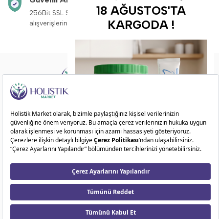
18 AĞUSTOS'TA
256Bit SSL Sertifikası ile
Saat 14:00’a kadar v
KARGODA !
alışverişleriniz güvende.
siparişleriniz aynı g
Doğadan ilham alarak sağlıklı ve dengeli bir
yaşam sunuyoruz!
ÖN SİPARİŞ FIRSATI
Kategoriler
10
17
02
00
Kurumsal
Gün
Saat
Dakika
Saniye