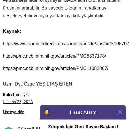
ve sakinleşmede rol oynayan GABA adlı nörotransmitterin
üretimini artırabilir. Bu sayede L-teanin, rahatlamayı
destekleyebilir ve uykuya dalmayı kolaylaştırabilir.
Kaynak:
https://www.sciencedirect.com/science/article/abs/pii/S108
https://pmc.ncbi.nlm.nih.gov/articles/PMC5337178/
https://pmc.ncbi.nlm.nih.gov/articles/PMC11082867/
Uzm. Dyt. Özge YEŞİLTAŞ EREN
Etiketler:
uyku
Haziran 23, 2026
Fırsat Alarmı
Listeye dön
Zeopak İçin Geri Sayım Başladı !
Güvenli Alışveriş
Aynı Gün Kargo