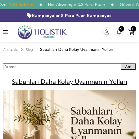
zel
%10 İndirim
Her Alışverişte %3 Para Puan
Güvenli Alı
Kampanyalar
Para Puan Kampanyası
6
0
Sabahları Daha Kolay Uyanmanın Yolları
Anasayfa
Blog
Ara
Sabahları Daha Kolay Uyanmanın Yolları