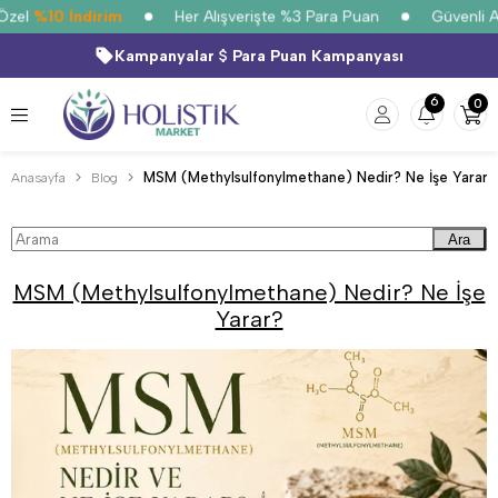
zel
%10 İndirim
Her Alışverişte %3 Para Puan
Güvenli Alı
Kampanyalar
Para Puan Kampanyası
6
0
MSM (Methylsulfonylmethane) Nedir? Ne İşe Yarar?
Anasayfa
Blog
Ara
MSM (Methylsulfonylmethane) Nedir? Ne İşe
Yarar?