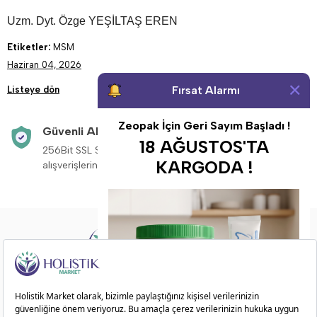
Uzm. Dyt. Özge YEŞİLTAŞ EREN
Etiketler:
MSM
Haziran 04, 2026
Fırsat Alarmı
Listeye dön
Zeopak İçin Geri Sayım Başladı !
Güvenli Alışveriş
Aynı Gün Kargo
18 AĞUSTOS'TA
256Bit SSL Sertifikası ile
Saat 14:00’a kadar v
KARGODA !
alışverişleriniz güvende.
siparişleriniz aynı g
Doğadan ilham alarak sağlıklı ve dengeli bir
yaşam sunuyoruz!