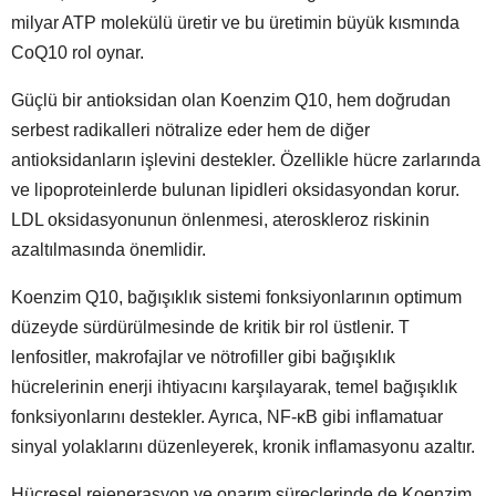
milyar ATP molekülü üretir ve bu üretimin büyük kısmında
CoQ10 rol oynar.
Güçlü bir antioksidan olan Koenzim Q10, hem doğrudan
serbest radikalleri nötralize eder hem de diğer
antioksidanların işlevini destekler. Özellikle hücre zarlarında
ve lipoproteinlerde bulunan lipidleri oksidasyondan korur.
LDL oksidasyonunun önlenmesi, ateroskleroz riskinin
azaltılmasında önemlidir.
Koenzim Q10, bağışıklık sistemi fonksiyonlarının optimum
düzeyde sürdürülmesinde de kritik bir rol üstlenir. T
lenfositler, makrofajlar ve nötrofiller gibi bağışıklık
hücrelerinin enerji ihtiyacını karşılayarak, temel bağışıklık
fonksiyonlarını destekler. Ayrıca, NF-κB gibi inflamatuar
sinyal yolaklarını düzenleyerek, kronik inflamasyonu azaltır.
Hücresel rejenerasyon ve onarım süreçlerinde de Koenzim