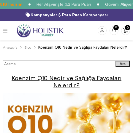
 İndirim
Her Alışverişte %3 Para Puan
Güvenli Alışveriş
Kampanyalar
Para Puan Kampanyası
6
0
Koenzim Q10 Nedir ve Sağlığa Faydaları Nelerdir?
Anasayfa
Blog
Ara
Koenzim Q10 Nedir ve Sağlığa Faydaları
Nelerdir?