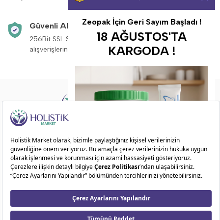
Zeopak İçin Geri Sayım Başladı !
Güvenli Alışveriş
Aynı Gün Kargo
18 AĞUSTOS'TA
256Bit SSL Sertifikası ile
Saat 14:00’a kadar v
KARGODA !
alışverişleriniz güvende.
siparişleriniz aynı g
Doğadan ilham alarak sağlıklı ve dengeli bir
yaşam sunuyoruz!
ÖN SİPARİŞ FIRSATI
Kategoriler