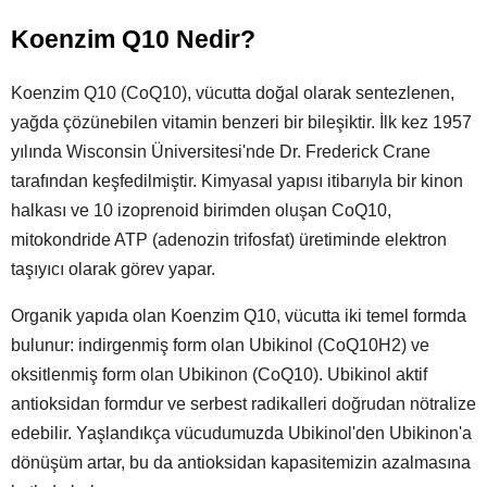
Koenzim Q10 Nedir?
Koenzim Q10 (CoQ10), vücutta doğal olarak sentezlenen,
yağda çözünebilen vitamin benzeri bir bileşiktir. İlk kez 1957
yılında Wisconsin Üniversitesi'nde Dr. Frederick Crane
tarafından keşfedilmiştir. Kimyasal yapısı itibarıyla bir kinon
halkası ve 10 izoprenoid birimden oluşan CoQ10,
mitokondride ATP (adenozin trifosfat) üretiminde elektron
taşıyıcı olarak görev yapar.
Organik yapıda olan Koenzim Q10, vücutta iki temel formda
bulunur: indirgenmiş form olan Ubikinol (CoQ10H2) ve
oksitlenmiş form olan Ubikinon (CoQ10). Ubikinol aktif
antioksidan formdur ve serbest radikalleri doğrudan nötralize
edebilir. Yaşlandıkça vücudumuzda Ubikinol'den Ubikinon'a
dönüşüm artar, bu da antioksidan kapasitemizin azalmasına