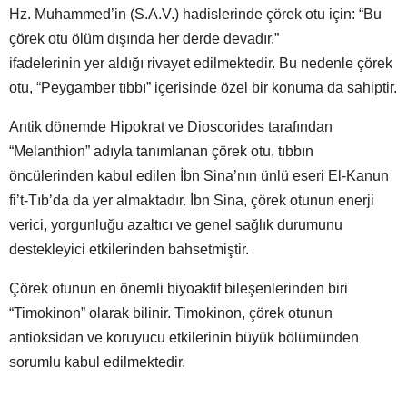
Hz. Muhammed’in (S.A.V.) hadislerinde çörek otu için: “Bu
çörek otu ölüm dışında her derde devadır.”
ifadelerinin yer aldığı rivayet edilmektedir. Bu nedenle çörek
otu, “Peygamber tıbbı” içerisinde özel bir konuma da sahiptir.
Antik dönemde Hipokrat ve Dioscorides tarafından
“Melanthion” adıyla tanımlanan çörek otu, tıbbın
öncülerinden kabul edilen İbn Sina’nın ünlü eseri El-Kanun
fi’t-Tıb’da da yer almaktadır. İbn Sina, çörek otunun enerji
verici, yorgunluğu azaltıcı ve genel sağlık durumunu
destekleyici etkilerinden bahsetmiştir.
Çörek otunun en önemli biyoaktif bileşenlerinden biri
“Timokinon” olarak bilinir. Timokinon, çörek otunun
antioksidan ve koruyucu etkilerinin büyük bölümünden
sorumlu kabul edilmektedir.