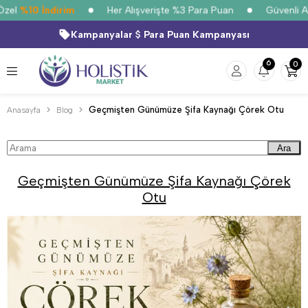
zel
%10 İndirim
Her Alışverişte %3 Para Puan
Güvenli Alı
Kampanyalar
Para Puan Kampanyası
6
0
Geçmişten Günümüze Şifa Kaynağı Çörek Otu
Anasayfa
Blog
Ara
Geçmişten Günümüze Şifa Kaynağı Çörek
Otu