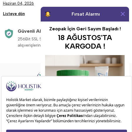
Haziran 04, 2026
Fırsat Alarmı
Listeye dön
Zeopak İçin Geri Sayım Başladı !
Güvenli Alışveriş
Aynı Gün Kargo
18 AĞUSTOS'TA
256Bit SSL Sertifikası ile
Saat 14:00’a kadar v
KARGODA !
alışverişleriniz güvende.
siparişleriniz aynı g
Doğadan ilham alarak sağlıklı ve dengeli bir
yaşam sunuyoruz!