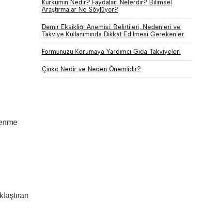
Kurkumin Nedir? Faydaları Nelerdir? Bilimsel
Araştırmalar Ne Söylüyor?
Demir Eksikliği Anemisi: Belirtileri, Nedenleri ve
Takviye Kullanımında Dikkat Edilmesi Gerekenler
Formunuzu Korumaya Yardımcı Gıda Takviyeleri
Çinko Nedir ve Neden Önemlidir?
slenme
klaştıran