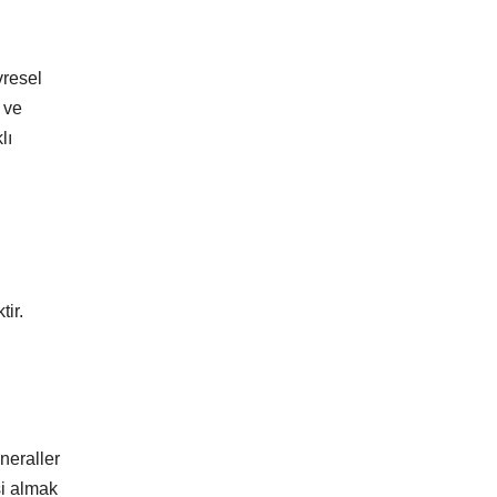
vresel
 ve
lı
ir.
neraller
si almak