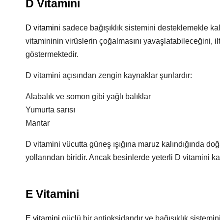
D Vitamini
D vitamini
sadece bağışıklık sistemini desteklemekle kal
vitamininin virüslerin çoğalmasını yavaşlatabileceğini, il
göstermektedir.
D vitamini açısından zengin kaynaklar şunlardır:
Alabalık ve somon gibi yağlı balıklar
Yumurta sarısı
Mantar
D vitamini vücutta güneş ışığına maruz kalındığında doğa
yollarından biridir. Ancak besinlerde yeterli D vitamini ka
E Vitamini
E vitamini
güçlü bir antioksidandır ve bağışıklık sistemi