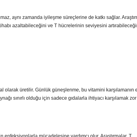
maz, aynı zamanda iyileşme süreçlerine de katkı sağlar. Araştır
tihabı azaltabileceğini ve T hücrelerinin seviyesini artırabileceği
l olarak üretilir. Günlük güneşlenme, bu vitamini karşılamanın e
ynağı sınırlı olduğu için sadece gıdalarla ihtiyacı karşılamak zor o
nin enfeksiyonlarla mücadelesine yardımcı olur. Araştırmalar, T