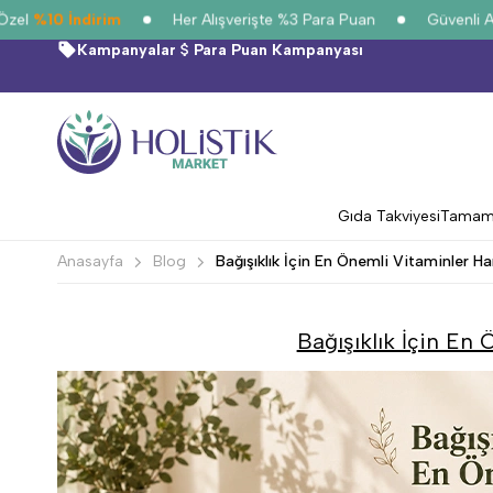
%10 İndirim
Her Alışverişte %3 Para Puan
Güvenli Alışve
Kampanyalar
Para Puan Kampanyası
Gıda Takviyesi
Tamamla
Anasayfa
Blog
Bağışıklık İçin En Önemli Vitaminler Ha
Bağışıklık İçin En