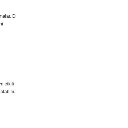
malar, D
ni
n etkili
labilir.