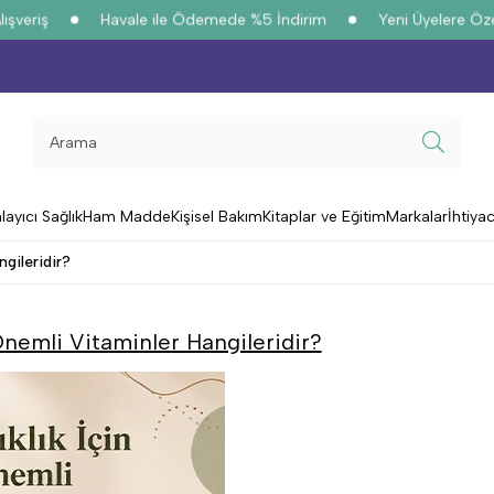
riş
Havale ile Ödemede %5 İndirim
Yeni Üyelere Özel
%1
yıcı Sağlık
Ham Madde
Kişisel Bakım
Kitaplar ve Eğitim
Markalar
İhtiya
ngileridir?
 Önemli Vitaminler Hangileridir?