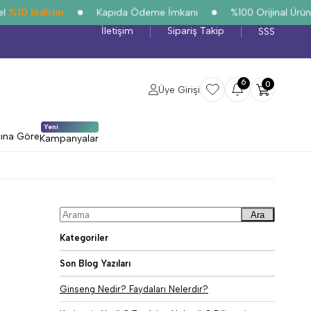
0 İndirim
Kapıda Ödeme İmkanı
%100 Orijinal Ürün Gar
İletişim
Sipariş Takip
SSS
6
0
Üye Girişi
Yeni
cına Göre
Kampanyalar
Ara
Kategoriler
Son Blog Yazıları
Ginseng Nedir? Faydaları Nelerdir?