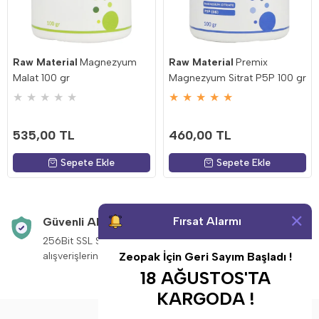
Raw Material
Magnezyum
Raw Material
Premix
Malat 100 gr
Magnezyum Sitrat P5P 100 gr
★
★
★
★
★
★
★
★
★
★
535,00 TL
460,00 TL
Sepete Ekle
Sepete Ekle
Fırsat Alarmı
Güvenli Alışveriş
Aynı Gün Kargo
256Bit SSL Sertifikası ile
Saat 14:00’a kadar v
Zeopak İçin Geri Sayım Başladı !
alışverişleriniz güvende.
siparişleriniz aynı g
18 AĞUSTOS'TA
KARGODA !