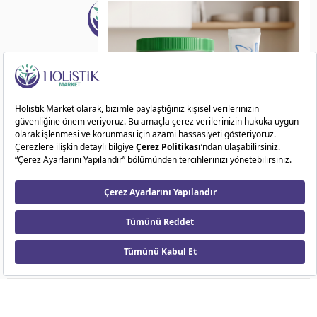
Doğadan ilham alarak sağlıklı ve dengeli bir
yaşam sunuyoruz!
Kategoriler
Kurumsal
ÖN SİPARİŞ FIRSATI
Markalar
11
09
59
27
Gün
Saat
Dakika
Saniye
Kampanyalar
© 2026 Holistik Market. Tüm Hakları Saklıdır.