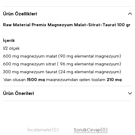
Ürün Özellikleri
Raw Material Premix Magnezyum Malat-Sitrat-Taurat 100 gr
İçerik
1/2 ölçek
600 mg magnezyum malat (90 mg elemental magnezyum)
600 mg magnezyum sitrat ( 96 mg elemental magnezyum)
300 mg magnezyum taurat (24 mg elemental magnezyum)
'dan oluşan
1500 mg
magnezyumdan gelen toplam
210 mg
elemental magnezyum içerir.
Ürün Önerileri
Saklama Koşulları
Serin ve kuru yerde saklayınız.
magnesium, magnesium citrate, citrate, magnezyum,
İncelemeler(0)
Soru&Cevap(0)
magnezyum sitrat, sitrat, malat, magnezyum malat, taurat,