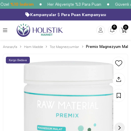
Özel
%10 İndirim
Her Alışverişte %3 Para Puan
Güvenli Al
Kampanyalar
Para Puan Kampanyası
6
0
Premix Magnezyum Malat-
Anasayfa
Ham Madde
Toz Magnezyumlar
Kargo Bedava