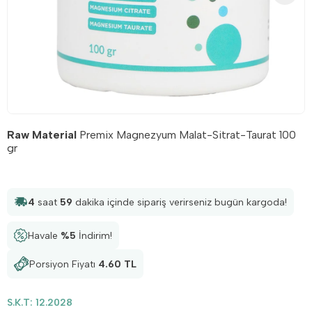
Raw Material
Premix Magnezyum Malat-Sitrat-Taurat 100
gr
4
saat
59
dakika
içinde sipariş verirseniz
bugün
kargoda!
Havale
%5
İndirim!
Porsiyon Fiyatı
4.60 TL
S.K.T: 12.2028